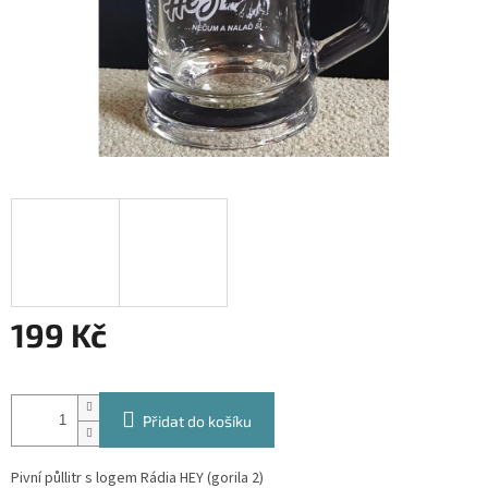
199 Kč
Měrná
cena:
Přidat do košíku
Pivní půllitr s logem Rádia HEY (gorila 2)