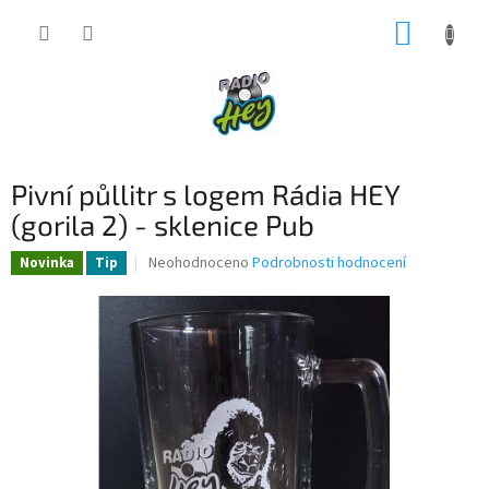
Přejít
NÁKUP
na
obsah
KOŠÍK
Pivní půllitr s logem Rádia HEY
(gorila 2) - sklenice Pub
Průměrné
Neohodnoceno
Podrobnosti hodnocení
Novinka
Tip
hodnocení
produktu
je
0,0
z
5
hvězdiček.